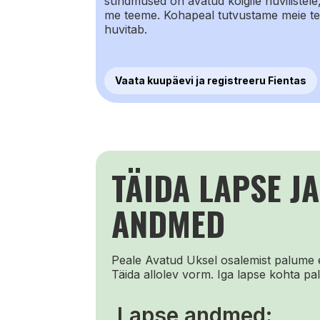
sündmused on avatud kõigile huvilistele,
me teeme. Kohapeal tutvustame meie teg
huvitab.
Vaata kuupäevi ja registreeru Fientas
TÄIDA LAPSE J
ANDMED
Peale Avatud Uksel osalemist palume es
Täida allolev vorm. Iga lapse kohta pal