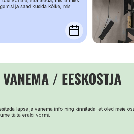
 tule kohale, saa teada, mis ja miks
emisi ja saad küsida kõike, mis
A VANEMA / EESKOSTJA
itada lapse ja vanema info ning kinnitada, et oled meie os
ume täita eraldi vormi.