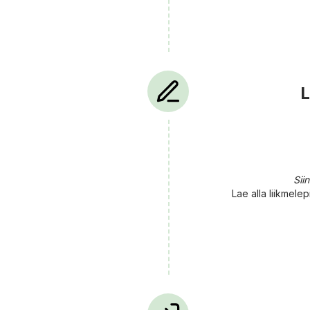
L
Sii
Lae alla liikmelep