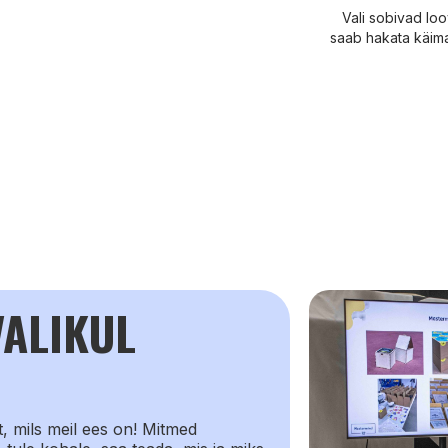
Vali sobivad loo
saab hakata käima
VALIKUL
t, mils meil ees on! Mitmed