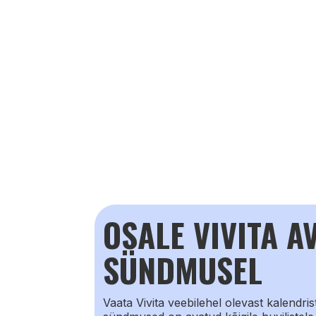
OSALE VIVITA A
SÜNDMUSEL
Vaata Vivita veebilehel olevast kalendris