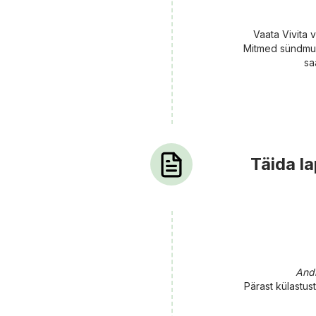
Vaata Vivita v
Mitmed sündmuse
sa
Täida l
Andm
Pärast külastust