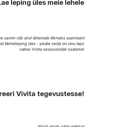
Lae leping üles meie lehele
e samm viib sind lähemale liikmeks saamiseni
tud liikmeleping üles - peale seda on sinu laps
valmis Vivita sessioonidel osalema!
reeri Vivita tegevustesse!
Nüüd algab päris seiklus!