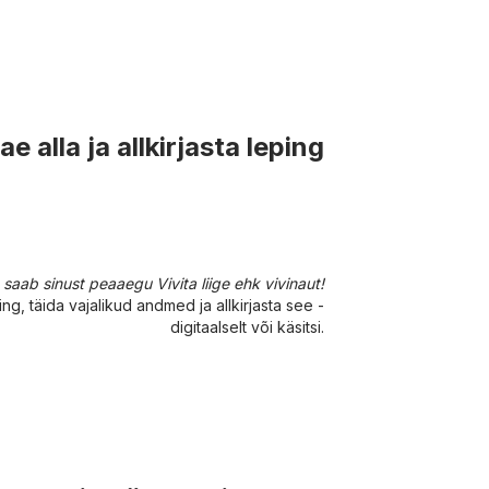
ae alla ja allkirjasta leping
n saab sinust peaaegu Vivita liige ehk vivinaut!
ing, täida vajalikud andmed ja allkirjasta see -
digitaalselt või käsitsi.