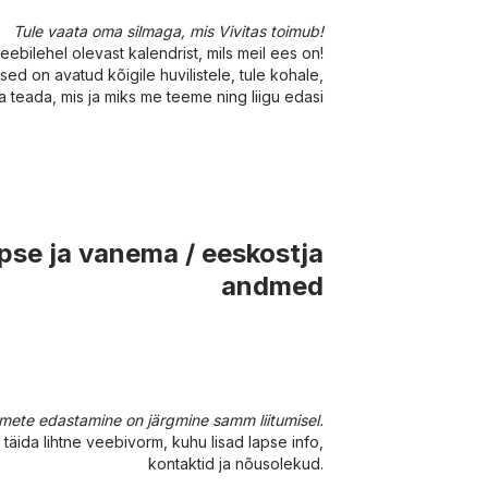
Tule vaata oma silmaga, mis Vivitas toimub!
eebilehel olevast kalendrist, mils meil ees on!
d on avatud kõigile huvilistele, tule kohale,
a teada, mis ja miks me teeme ning liigu edasi
apse ja vanema / eeskostja
andmed
ete edastamine on järgmine samm liitumisel.
 täida lihtne veebivorm, kuhu lisad lapse info,
kontaktid ja nõusolekud.