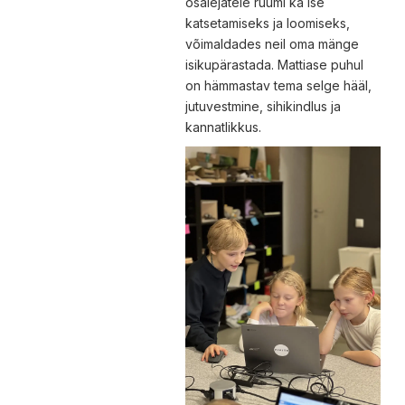
osalejatele ruumi ka ise
katsetamiseks ja loomiseks,
võimaldades neil oma mänge
isikupärastada. Mattiase puhul
on hämmastav tema selge hääl,
jutuvestmine, sihikindlus ja
kannatlikkus.