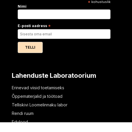
*
kohustuslik
Nimi
E-posti aadress
*
Lahenduste Laboratoorium
Erinevad viisid toetamiseks
Õppematerjalid ja töötoad
Telliskivi Loomelinnaku labor
Rendi ruum
Edulood
Pood