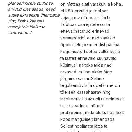
planeerimisele suutis ta
on Mattias alati varakult ja kohal,
arvutid üles seada, need
et kõik arvutid ja töötoas
suure ekraaniga ühendada
vajaminev ette valmistada.
ning lisaks kaasata
Töötoas osalejatele on ta
osalejatele lühikese
ettevalmistanud erinevad
sirutuspausi.
verstapostid, et nad saaksid
õppimiseksperimendist parima
kogemuse. Töötoa vältel küsib
ta lastelt erinevaid suunavaid
küsimusi, näiteks mida nad
arvavad, milline oleks õige
järgmine samm. Selline
tegutsemisviis ja õpetamine on
tõeliselt kaasahaarav ning
inspireeriv. Lisaks oli ta eelnevalt
sisse seadnud mõned
probleemid, mida oleks hea kõik
koos mänguliselt lahendada.
Sellest hoolimata jättis ta