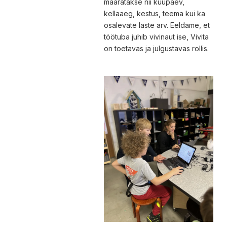
määratakse nii kuupäev,
kellaaeg, kestus, teema kui ka
osalevate laste arv. Eeldame, et
töötuba juhib vivinaut ise, Vivita
on toetavas ja julgustavas rollis.