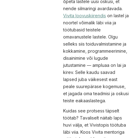
õpeta lastele uusi oskusi, et
nende silmaringi avardavada.
Vivita loovuskiirendis
on lastel ja
noortel võimalik läbi viia ja
töötubasid teistele
omavanustele lastele. Olgu
selleks siis toiduvalmistamine ja
kokkamine, programmeerimine,
disainimine või lugude
jutustamine — ampluaa on lai ja
kirev. Selle kaudu saavad
lapsed juba väikesest east
peale suurepärase kogemuse,
et jagada oma teadmisi ja oskusi
teiste eakaaslastega.
Kuidas see protsess täpselt
töötab? Tavaliselt näitab laps
huvi välja, et Vivistopis töötuba
läbi viia. Koos Vivita mentoriga