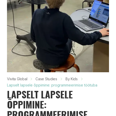
Vivita Global
Case Studies
By Kids
Lapselt lapsele õppimine: programmeerimise töötuba
LAPSELT LAPSELE
ÕPPIMINE:
PROGRAMMEERIMISE