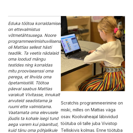
Eduka töötoa korraldamisel
on ettevalmistus
võtmetähtsusega. Noore
programmeerimishuvilisena
oli Mattias sellest hästi
teadlik. Ta veetis nädalaid
oma loodud mängu
testides ning korraldas
mitu prooviseanssi oma
perega, et lihvida oma
õpetamisstiili. Töötoa
päeval saabus Mattias
varakult Vivitasse, innukalt
arvuteid seadistama ja
Scratchis programmeerimine on
ruumi ette valmistama.
miski, milles on Mattias väga
Vaatamata oma elevusele
osav. Koolivaheajal läbiviidud
jõudis ta kohale isegi tund
töötuba oli talle juba Vivistop
aega varem kui plaanitud,
kuid tänu oma põhjalikule
Telliskivis kolmas. Enne töötuba